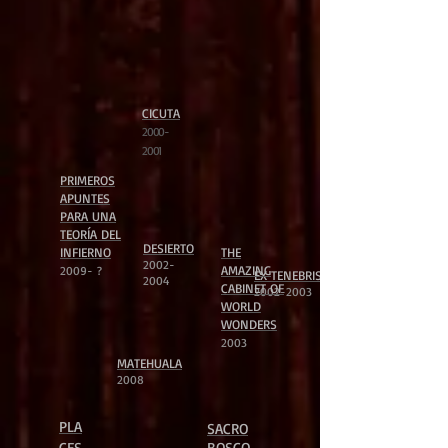
CICUTA
2000-
2001
PRIMEROS
APUNTES
PARA UNA
TEORÍA DEL
DESIERTO
INFIERNO
THE
2002-
AMAZING
2009- ?
EX TENEBRIS
2004
CABINET
OF
2002-2003
WORLD
WONDERS
2003
MATEHUALA
2008
PLA
SACRO
CES
BOSCO