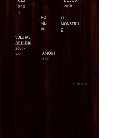
2001
200
3
HO
EL
MB
MONSTRU
RE
O
VOLUTAS
DE HUMO
2004-
AMONI
2006
ACO
REGRESAR